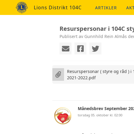
Lions Distrikt 104C
ARTIKLER
AK
Resurspersonar i 104C st
Publisert av Gunnhild Rein Almås de
Resurspersonar ( styre og råd ) i
2021-2022.pdf
Månedsbrev September 20
torsdag 05. oktober kl. 02:00