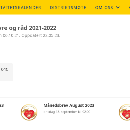
TIVITETSKALENDER
DISTRIKTSMØTE
OM OSS
OM OSS
yre og råd 2021-2022
n 06.10.21. Oppdatert 22.05.23.
ETIKK OG MÅL
 104C
23
Månedsbrev August 2023
onsdag 13. september kl. 02:00